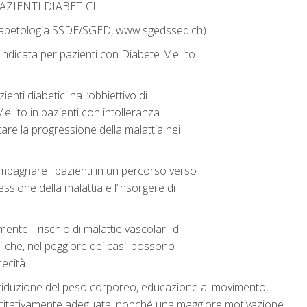
AZIENTI DIABETICI
 Diabetologia SSDE/SGED, www.sgedssed.ch)
 è indicata per pazienti con Diabete Mellito
nti diabetici ha l’obbiettivo di
llito in pazienti con intolleranza
tare la progressione della malattia nei
mpagnare i pazienti in un percorso verso
essione della malattia e l’insorgere di
nte il rischio di malattie vascolari, di
hi che, nel peggiore dei casi, possono
cecità.
a riduzione del peso corporeo, educazione al movimento,
ntitativamente adeguata, nonché una maggiore motivazione.