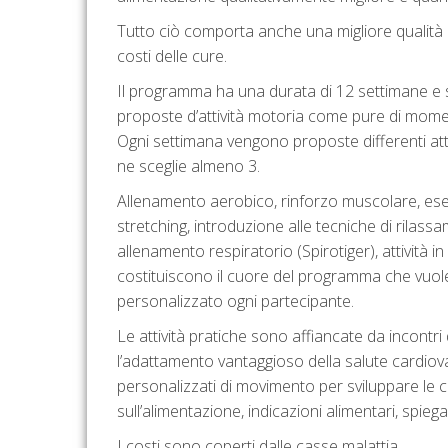
Tutto ciò comporta anche una migliore qualità d
costi delle cure.
Il programma ha una durata di 12 settimane e
proposte d’attività motoria come pure di momen
Ogni settimana vengono proposte differenti atti
ne sceglie almeno 3.
Allenamento aerobico, rinforzo muscolare, eserc
stretching, introduzione alle tecniche di rilass
allenamento respiratorio (Spirotiger), attività i
costituiscono il cuore del programma che vuole
personalizzato ogni partecipante.
Le attività pratiche sono affiancate da incontr
l’adattamento vantaggioso della salute cardio
personalizzati di movimento per sviluppare le c
sull’alimentazione, indicazioni alimentari, spiega
I costi sono coperti dalle casse malattia.