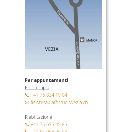
Per appuntamenti
Fisioterapia
:
📞 +41 76 834 19 04
📧 fisioterapia@studiovezia.ch
Riabilitazione
:
📞 +41 76 693 45 85
📞 +41 91 966 06 06