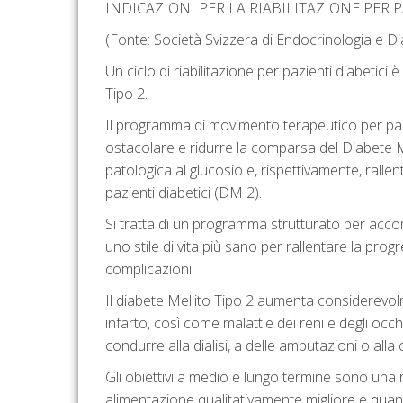
INDICAZIONI PER LA RIABILITAZIONE PER P
(Fonte: Società Svizzera di Endocrinologia e
Un ciclo di riabilitazione per pazienti diabetici
Tipo 2.
Il programma di movimento terapeutico per pazie
ostacolare e ridurre la comparsa del Diabete Me
patologica al glucosio e, rispettivamente, rallen
pazienti diabetici (DM 2).
Si tratta di un programma strutturato per acco
uno stile di vita più sano per rallentare la progr
complicazioni.
Il diabete Mellito Tipo 2 aumenta considerevolme
infarto, così come malattie dei reni e degli occ
condurre alla dialisi, a delle amputazioni o alla 
Gli obiettivi a medio e lungo termine sono un
alimentazione qualitativamente migliore e qua