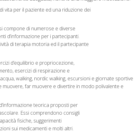
i vita per il paziente ed una riduzione dei
 si compone di numerose e diverse
ti d’informazione per i partecipanti.
vità di terapia motoria ed il partecipante
izi d’equilibrio e propriocezione,
amento, esercizi di respirazione e
n acqua, walking, nordic walking, escursioni e giornate sportive
 muovere, far muovere e divertire in modo polivalente e
i d’informazione teorica proposti per
vascolare. Essi comprendono consigli
apacità fisiche, suggerimenti
zioni sui medicamenti e molti altri.