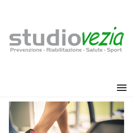
STUDIOVEZIA
Prevenzione – Riabilitazione – Salute –
Sport